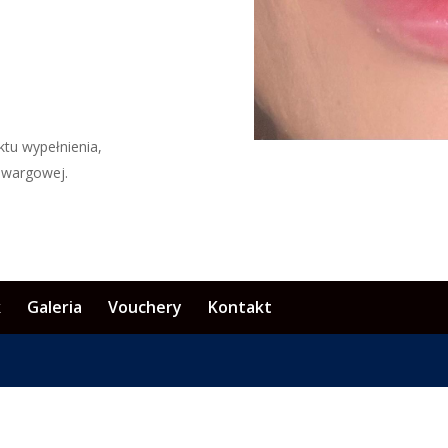
ktu wypełnienia,
i wargowej.
k
Galeria
Vouchery
Kontakt