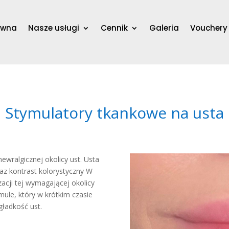
ówna
Nasze usługi
Cennik
Galeria
Vouchery
Stymulatory tkankowe na usta
newralgicznej okolicy ust. Usta
raz kontrast kolorystyczny W
acji tej wymagającej okolicy
mule, który w krótkim czasie
gładkość ust.